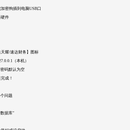
把加密狗插到电脑USB口
新硬件
达天耀/速达财务】图标
7.0.0.1（本机）
/ 密码默认为空
装完成！
3个问题
到数据库”