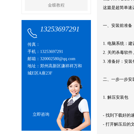
金蝶教程
这篇是超简单速
一、安装前准备
13253697291
1. 电脑系统：建议 W
传真：
手机：13253697291
2. 关闭杀毒软
邮箱：320002580@qq.com
3. 准备好：安
地址：郑州高新区谦祥祥万和
城E区A座23F
二、一步一步安
1. 解压安装包
立即咨询
- 找到下载好
- 打开解压后的文件