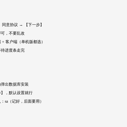
→ 同意协议 → 【下一步】
即可，不要乱改
端 + 客户端（单机版都选）
等待进度条走完
动弹出数据库安装
步】，默认设置就行
认：sa（记好，后面要用）