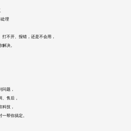
复
障处理
、打不开、报错，还是不会用，
你解决。
到问题，
训、售后，
软科技，
对一帮你搞定。