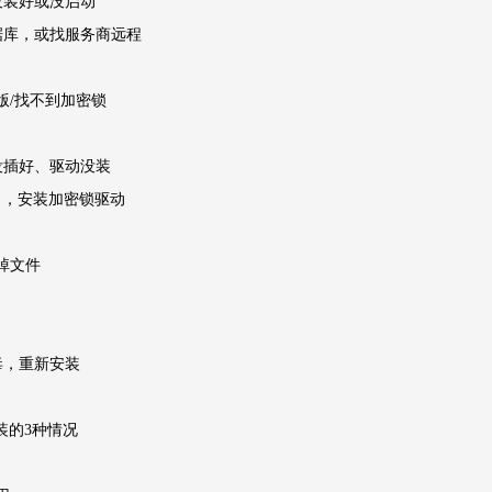
没装好或没启动
据库，或找服务商远程
示版/找不到加密锁
没插好、驱动没装
B口，安装加密锁驱动
删掉文件
毒，重新安装
装的3种情况