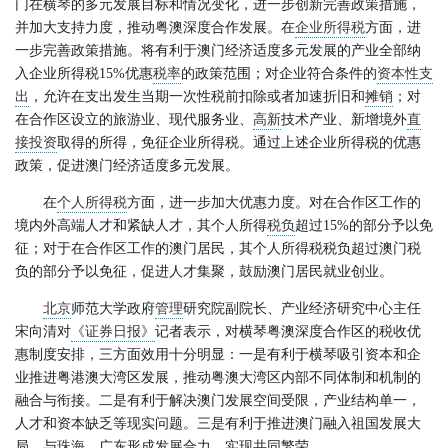
门在横琴的多元发展目标和情况变化，进一步创新完善政策措施，
并加大支持力度，推动粤澳深度合作发展。在
企业所得税
方面，进
一步完善政策措施。将有利于澳门经济适度多元发展的产业全部纳
入企业所得税15%优惠
税率
的政策范围；对企业符合条件的
资本性支
出
，允许在支出发生当期一次性税前扣除或者加速折旧和
摊销
；对
在合作区设立的旅游业、现代服务业、
高新
技术产业、新增境外
直
接投资
取得的所得，免征企业所得税。通过上述企业所得税的优惠
政策，促进澳门经济适度多元发展。
在
个人所得税
方面，进一步加大优惠力度。对在合作区工作的
境内外高端人才和紧缺人才，其个人所得
税负
超过15%的部分予以免
征；对于在合作区工作的澳门居民，其个人所得税税负超过澳门税
负的部分予以免征，促进人才集聚，鼓励澳门居民就业创业。
北京
师范大学政府
管理
研究院副院长、产业经济研究中心主任
宋向清对
《证券日报》
记者表示，对横琴粤澳深度合作区的税收优
惠制度安排，三方面效用十分明显：一是有利于横琴吸引资本和企
业推进粤港澳大湾区发展，推动粤澳大湾区内部不同体制和机制的
融合与衔接。二是有利于解决澳门发展空间受限，产业结构单一，
人才和资本缺乏等现实问题。三是有利于推进澳门融入祖国发展大
局，与
珠海
、广东形成发展合力，实现共同繁荣。