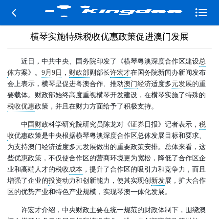


横琴实施特殊税收优惠政策促进澳门发展
近日，中共中央、国务院印发了《横琴粤澳深度合作区建设
总
体
方案》。
9月9日
，
财政部
副部长
许宏才
在国务院新闻办新闻发布
会上表示，横琴是促进粤澳合作、推动
澳门
经济
适度多
元发
展的重
要载体。财政部始终高度重视横琴开发建设，在横琴实施了特殊的
税收优惠
政策，并且在财力方面给予了积极支持。
中
国财
政科学研究院研究员陈龙对《
证券
日报》记者表示，
税
收
优惠政策是中央根据横琴粤澳深度合作区总体发展目标和要求、
为支持澳门经济适度多元发展做出的重要政策安排。总体来看，这
些优惠政策，不仅使合作区的营商环境更为宽松，降低了合作区企
业和高端人才的税收
成本
，提升了合作区的吸引力和竞争力，而且
增强了企业的
投资
动力和创新能力，使其实现创
新发
展，扩大合作
区的优势产业和特色产业规模，实现琴澳一体化发展。
许宏才介绍，中央财政主要在统一规范的财政体制下，围绕澳