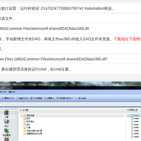
置：运行时错误'-2147024770(8007007e)':Automation错误。
有该文件，
x86)\Common Files\microsoft shared\DAO\dao360.dll
，手动新增文件夹DAO，再将文件ao360.dll放入DAO文件夹里面。
下载地址下面附
可。
am Files (x86)\Common Files\microsoft shared\DAO\dao360.dll"
0，要右键管理员身份运行cmd，在cmd注册。