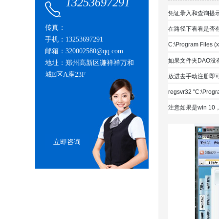
13253697291
凭证录入和查询提示套打设
传真：
在路径下看看是否
手机：13253697291
C:\Program Files (
邮箱：320002580@qq.com
如果文件夹DAO没有
地址：郑州高新区谦祥祥万和
城E区A座23F
放进去手动注册即
regsvr32 "C:\Progr
注意如果是win 1
立即咨询